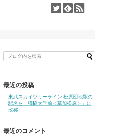
最近の投稿
東武スカイツリーライン 松原団地駅の
駅名を「獨協大学前＜草加松原＞」に
改称
最近のコメント