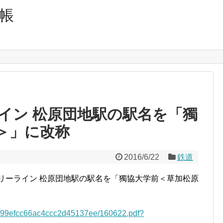
帳
イン 松原団地駅の駅名を「獨
＞」に改称
2016/6/22
鉄道
リーライン 松原団地駅の駅名を「獨協大学前＜草加松原
513c99efcc66ac4ccc2d45137ee/160622.pdf?